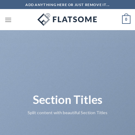
Skip
ADD ANYTHING HERE OR JUST REMOVE IT...
to
content
0
Section Titles
Split content with beautiful Section Titles